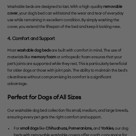
Washable beds are designed to last. With a high-quality
removable
cover
, your dog’s bed can withstand the wear and tear of everyday
use while remaining in excellent condition. By simply washing the
cover, you extend the lifespan of the bed and keep it looking new.
4. Comfort and Support
Most
washable dog beds
are built with comfort in mind. The use of
materials like
memory foam
or orthopedic foam ensures that your
pet’s joints are supported while they rest. This is particularly beneficial
for older dogs or those with joint pain. The ability to maintain the bed's
cleanliness without compromising its comfort is a significant
advantage.
Perfect for Dogs of All Sizes
Our washable dog bed collection fits small, medium, and large breeds,
ensuring every pet gets the right comfort and support.
For
small dogs
like
Chihuahuas
,
Pomeranians
,
and
Yorkies
, our dog
beds with removable washable covers offer a soft, cozy space for