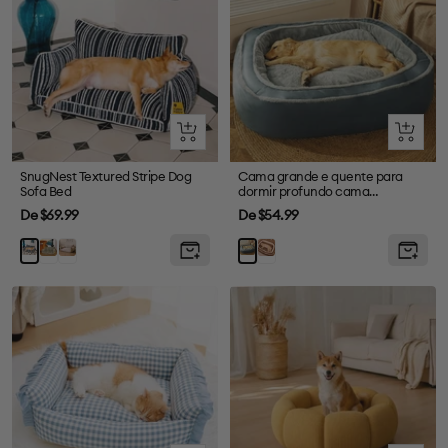
Olhada
Olhada
rápida
rápida
SnugNest Textured Stripe Dog
Cama grande e quente para
Sofa Bed
dormir profundo cama
ortopédica para cães
Preço
Preço
De $69.99
De $54.99
de
de
Green
Cream
Marrom
Blue
Azul-
venda
venda
escuro
marinho