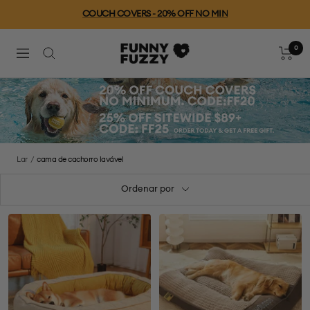
Ir
COUCH COVERS - 20% OFF NO MIN
para
o
0
FUNNYFUZZY
conteúdo
Carrinh
Navegação
Lar
cama de cachorro lavável
Ordenar por