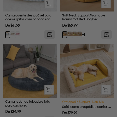
Olhada
Olhada
rápida
rápida
Cama quente destacável para
Soft Neck Support Washable
cães e gatos com babados da
Round Cat Bed Dog Bed
moda
Preço
Preço
De $61.99
De $59.99
de
de
Cáqui
Rosa
Cream
Green
Grey
Azul
Yellow
+1
venda
venda
Olhada
Olhada
rápida
rápida
Cama redonda felpuda e fofa
Orthopedic Support
|
Non-Slip
para cachorro
Sofá-cama ortopédico confortável para cães com suporte total Ultimate Lounger
Preço
De $24.99
Preço
De $79.99