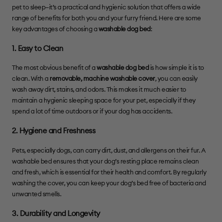
pet to sleep—it’s a practical and hygienic solution that offers a wide
range of benefits for both you and your furry friend. Here are some
key advantages of choosing a
washable dog bed
:
1. Easy to Clean
The most obvious benefit of a
washable dog bed
is how simple it is to
clean. With a
removable, machine washable cover
, you can easily
wash away dirt, stains, and odors. This makes it much easier to
maintain a hygienic sleeping space for your pet, especially if they
spend a lot of time outdoors or if your dog has accidents.
2. Hygiene and Freshness
Pets, especially dogs, can carry dirt, dust, and allergens on their fur. A
washable bed ensures that your dog’s resting place remains clean
and fresh, which is essential for their health and comfort. By regularly
washing the cover, you can keep your dog’s bed free of bacteria and
unwanted smells.
3. Durability and Longevity