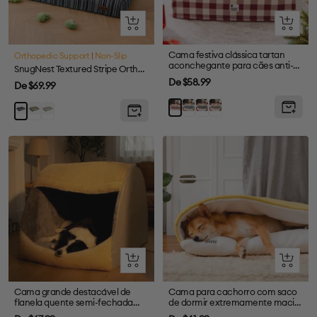
Olhada
Olhada
rápida
rápida
Cama festiva clássica tartan
Orthopedic Support
|
Non-Slip
aconchegante para cães anti-
SnugNest Textured Stripe Orthopedic Dog Bed
ansiedade calmante
Preço
De $58.99
Preço
De $69.99
de
de
Azul
Preto
Marrom
Vermelho
Green
Cream
Blue
venda
venda
Olhada
Olhada
rápida
rápida
Cama grande destacável de
Cama para cachorro com saco
flanela quente semi-fechada
de dormir extremamente macio
para cães
e felpudo