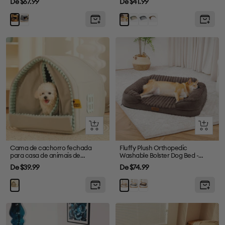
Preço
Preço
De $67.99
De $41.99
de
de
Cinza
Verde
Cinza
Marrom
Cáqui
Amarelo
venda
venda
Olhada
Olhada
rápida
rápida
Cama de cachorro fechada
Fluffy Plush Orthopedic
para casa de animais de
Washable Bolster Dog Bed -
estimação com cortina dupla
ComfyPaws
Preço
Preço
De $39.99
De $74.99
de
de
Grey
Brown
Khaki
venda
venda