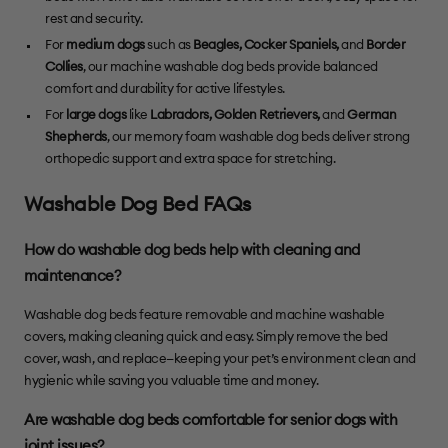
rest and security.
For
medium dogs
such as
Beagles
,
Cocker Spaniels
,
and
Border
Collies
, our machine washable dog beds provide balanced
comfort and durability for active lifestyles.
For
large dogs
like
Labradors
,
Golden Retrievers
,
and
German
Shepherds
, our memory foam washable dog beds deliver strong
orthopedic support and extra space for stretching.
Washable Dog Bed FAQs
How do washable dog beds help with cleaning and
maintenance?
Washable dog beds feature removable and machine washable
covers, making cleaning quick and easy. Simply remove the bed
cover, wash, and replace—keeping your pet’s environment clean and
hygienic while saving you valuable time and money.
Are washable dog beds comfortable for senior dogs with
joint issues?